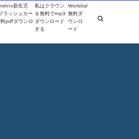
metrix新生児
私はクラウン
Worbital
cフラッシュカー
を無料でmp3
無料ダ
料pdfダウンロ
ダウンロード
ウンロ
ド
する
ード