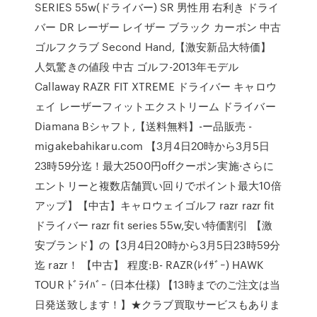
SERIES 55w(ドライバー) SR 男性用 右利き ドライ
バー DR レーザー レイザー ブラック カーボン 中古
ゴルフクラブ Second Hand,【激安新品大特価】
人気驚きの値段 中古 ゴルフ-2013年モデル
Callaway RAZR FIT XTREME ドライバー キャロウ
ェイ レーザーフィットエクストリーム ドライバー
Diamana Bシャフト,【送料無料】-ー品販売 -
migakebahikaru.com 【3月4日20時から3月5日
23時59分迄！最大2500円offクーポン実施·さらに
エントリーと複数店舗買い回りでポイント最大10倍
アップ】【中古】キャロウェイゴルフ razr razr fit
ドライバー razr fit series 55w,安い特価割引 【激
安ブランド】の【3月4日20時から3月5日23時59分
迄 razr！ 【中古】 程度:B- RAZR(ﾚｲｻﾞｰ) HAWK
TOUR ﾄﾞﾗｲﾊﾞｰ (日本仕様) 【13時までのご注文は当
日発送致します！】★クラブ買取サービスもありま