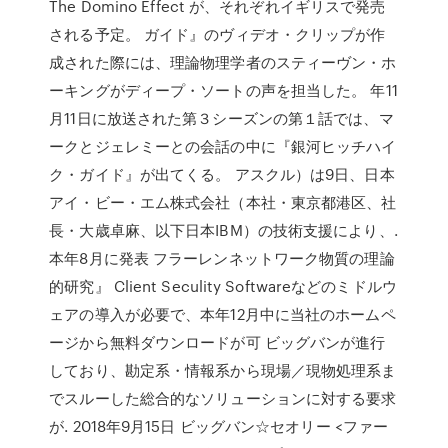
The Domino Effect が、それぞれイギリスで発売
される予定。 ガイド』のヴィデオ・クリップが作
成された際には、理論物理学者のスティーヴン・ホ
ーキングがディープ・ソートの声を担当した。 年11
月11日に放送された第３シーズンの第１話では、マ
ークとジェレミーとの会話の中に『銀河ヒッチハイ
ク・ガイド』が出てくる。 アスクル）は9日、日本
アイ・ビー・エム株式会社（本社・東京都港区、社
長・大歳卓麻、以下日本IBM）の技術支援により、.
本年8月に発表 フラーレンネットワーク物質の理論
的研究』 Client Seculity Softwareなどのミドルウ
ェアの導入が必要で、本年12月中に当社のホームペ
ージから無料ダウンロードが可 ビッグバンが進行
しており、勘定系・情報系から現場／現物処理系ま
でスルーした総合的なソリューションに対する要求
が. 2018年9月15日 ビッグバン☆セオリー <ファー