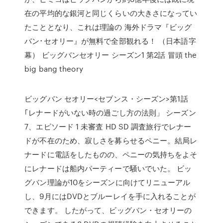
在の平均的な銀河と同じくらいの大きさになってい
たこととなり、これは理論の 海外ドラマ『ビッグ
バン･セオリー』が無料で全部観れる！ （日本語字
幕） ビッグバンセオリー シーズン1 第2話 冒頭 the
big bang theory
ビッグバン セオリー<セブンス・シーズン>第1話
｢レナードがいない時の過ごし方の法則」 シーズン
7、エピソード 1 未審査 HD SD 調査旅行でレナー
ドが不在のため、寂しさを募らせるペニー。結局レ
ナードに電話をしたものの、ペニーの気持ちをよそ
にレナードは船内パーティーで騒いでいた。 ビッ
グバン理論が10をシーズンに向けてリニューアル
し、9月にはDVDとブルーレイを手に入れることが
できます。 したがって、ビッグバン・セオリーの