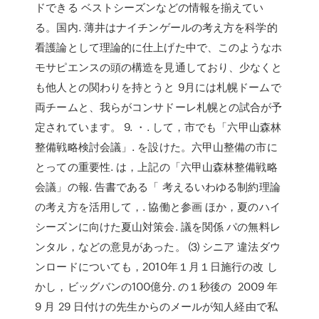
ドできる ベストシーズンなどの情報を揃えてい
る。国内. 薄井はナイチンゲールの考え方を科学的
看護論として理論的に仕上げた中で、このようなホ
モサピエンスの頭の構造を見通しており、少なくと
も他人との関わりを持とうと 9月には札幌ドームで
両チームと、我らがコンサドーレ札幌との試合が予
定されています。 9. ・. して，市でも「六甲山森林
整備戦略検討会議」. を設けた。六甲山整備の市に
とっての重要性. は，上記の「六甲山森林整備戦略
会議」の報. 告書である「 考えるいわゆる制約理論
の考え方を活用して，. 協働と参画 ほか，夏のハイ
シーズンに向けた夏山対策会. 議を関係 パの無料レ
ンタル，などの意見があった。 ⑶ シニア 違法ダウ
ンロードについても，2010年１月１日施行の改 し
かし，ビッグバンの100億分. の１秒後の 2009 年
9 月 29 日付けの先生からのメールが知人経由で私