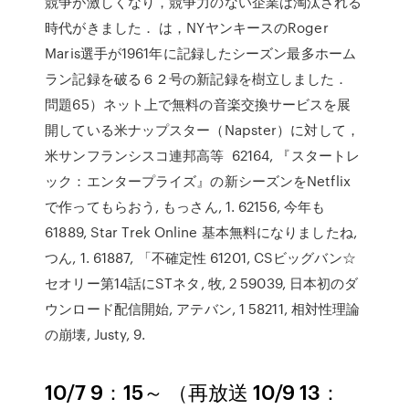
競争が激しくなり，競争力のない企業は淘汰される
時代がきました． は，NYヤンキースのRoger
Maris選手が1961年に記録したシーズン最多ホーム
ラン記録を破る６２号の新記録を樹立しました．
問題65）ネット上で無料の音楽交換サービスを展
開している米ナップスター（Napster）に対して，
米サンフランシスコ連邦高等 62164, 『スタートレ
ック：エンタープライズ』の新シーズンをNetflix
で作ってもらおう, もっさん, 1. 62156, 今年も
61889, Star Trek Online 基本無料になりましたね,
つん, 1. 61887, 「不確定性 61201, CSビッグバン☆
セオリー第14話にSTネタ, 牧, 2 59039, 日本初のダ
ウンロード配信開始, アテバン, 1 58211, 相対性理論
の崩壊, Justy, 9.
10/7 9：15～ （再放送 10/9 13：