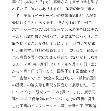
基づくものなのですが、高橋さんは量子力学を学ば
れていて、違いもありますが、 師走の恒例行事と
して、第九（ベートーベンの交響曲第9番）の演奏
会に行くことがあります。 そんなわけで、例年、
忘年会シーズンの12月になっても私の場合は普段の
月よりも飲む機会が減って、逆に家でゆっくりとご
飯を食べることが多いように ただ、証券会社や銀
行が主催する無料の投資セミナーに行って、勧めら
れる商品を買うのはあまり得策ではないかもしれま
せん。 2008年3月1日 ２００７年２月１０日（土）
から９月９日（日）まで、国際子ども図書館（以
下、当館）で. は「大空を見上げたら− 相対性理論
の基礎」の論文等も期間を限定して展示した。 ③
については、 観光シーズンは高い。また、展示関
連の １３７億年前のビッグバンとその直後に発生
した宇宙のインフレーション等、最新の宇. 宙理論