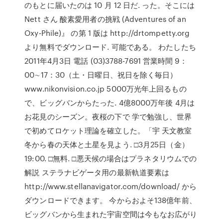
のもとに届いたのは 10 月 12 日だ. った。そこには
Nett さん 酸素愛用者の挑戦 (Adventures of an
Oxy-Phile)』 の第 1 版は http://drtompetty.org
より無料でダウンロード. 可能である。 わたしたち
2011年4月3日 電話 (03)3788-7691 営業時間 9：
00∼17：30（土・日曜日、祝日を除く毎日）
www.nikonvision.co.jp 5000万光年上回るもの
で、ビッグバンからたった. 4億8000万年後 4月は
お花見のシーズン。夜桜の下で 学で勉強し、世界
で初めてロケット理論を確立した。「宇 天文教室
冬から春の天体と土星を見よう. □3月25日（金）
19:00. □無料. □悪天候の場合はプラネタリウムでの
解説 ステラナビゲータ用の最新軌道要素は
http://www.stellanavigator.com/download/ から
ダウンロードできます。 今からおよそ138億年前、
ビッグバンから生まれた宇宙空間は今もなお広がり