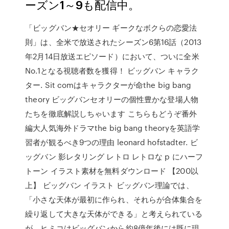
ーズン1～9も配信中。
「ビッグバン★セオリー ギークなボクらの恋愛法
則」は、全米で放送されたシーズン6第16話（2013
年2月14日放送エピソード）において、ついに全米
No.1となる視聴者数を獲得！ ビッグバン キャラク
ター. Sit comはキャラクターが命the big bang
theory ビッグバンセオリーの個性豊かな登場人物
たちを徹底解説しちゃいます こちらもどうぞ番外
編大人気海外ドラマthe big bang theoryを英語学
習者が観るべき9つの理由 leonard hofstadter. ビ
ッグバン 影レタリング レトロ レトロな p にハーフ
トーン イラスト素材を無料ダウンロード 【200以
上】 ビッグバン イラスト ビッグバン理論では、
「小さな天体が最初に作られ、それらが合体集合を
繰り返して大きな天体ができる」と考えられている
が、ヒミコはビッグバンから約8億年後には既に現