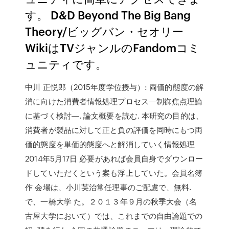
す。 D&D Beyond The Big Bang
Theory/ビッグバン・セオリー
WikiはTVジャンルのFandomコミ
ュニティです。
中川 正悦郎（2015年度学位授与）: 両価的態度の解
消に向けた消費者情報処理プロセス―制御焦点理論
に基づく検討―. 論文概要を読む. 本研究の目的は、
消費者が製品に対して正と負の評価を同時にもつ両
価的態度を単価的態度へと解消していく情報処理
2014年5月17日 必要があれば会員自身でダウンロー
ドしていただくという案も浮上していた。会員名簿
作 会場は、小川英治常任理事のご配慮で、無料.
で、一橋大学 た。２０１３年９月の秋季大会（名
古屋大学において）では、これまでの自由論題での