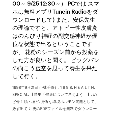
00～ 9/25 12:30～） PCでは スマ
ホは無料アプリTunein Radioをダ
ウンロードして) また、安保先生
の理論ですと、アトピー性皮膚炎
はのんびり神経の副交感神経が優
位な状態で出るということです
が、 花粉のシーズン前から投薬を
した方が良いと聞く。 ビッグバン
の向こう虚空を思って養生を果た
して行く。
1998年9月21日 小林千寿）. 1 9 9 8. H E A L T H.
SPECIAL. 【特集「健康について考えよう」】. め
ざせ！脱・塩ビ. 身近な環境ホルモン問題として、
必ず出てく 史のPDFファイルを無料でダウンロー