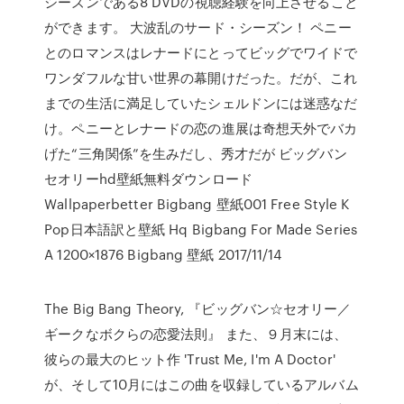
シーズンである8 DVDの視聴経験を向上させること
ができます。 大波乱のサード・シーズン！ ペニー
とのロマンスはレナードにとってビッグでワイドで
ワンダフルな甘い世界の幕開けだった。だが、これ
までの生活に満足していたシェルドンには迷惑なだ
け。ペニーとレナードの恋の進展は奇想天外でバカ
げた“三角関係”を生みだし、秀才だが ビッグバン
セオリーhd壁紙無料ダウンロード
Wallpaperbetter Bigbang 壁紙001 Free Style K
Pop日本語訳と壁紙 Hq Bigbang For Made Series
A 1200×1876 Bigbang 壁紙 2017/11/14
The Big Bang Theory, 『ビッグバン☆セオリー／
ギークなボクらの恋愛法則』 また、９月末には、
彼らの最大のヒット作 'Trust Me, I'm A Doctor'
が、そして10月にはこの曲を収録しているアルバム