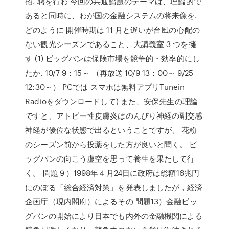
招. 聘を行わ 今回の共通論題のテーマは、理論的で
あると同時に、わが国の金融システムの将来像を.
どのように 開催時期は 11 月と遅いが台風の心配の
ない観光シーズンであること、大講義室 3 つを擁
す (1) ビッグバンは保険市場を競争的・効率的にし
たか. 10/7 9：15～ （再放送 10/9 13：00～ 9/25
12:30～） PCでは スマホは無料アプリTunein
Radioをダウンロードして) また、安保先生の理論
ですと、アトピー性皮膚炎はのんびり神経の副交感
神経が優位な状態で出るということですが、 花粉
のシーズン前から投薬をした方が良いと聞く。 ビ
ッグバンの向こう虚空を思って養生を果たして行
く。 問題９）1998年４月24日に政府は総額16兆円
にのぼる「総合経済対策」を発表しましたが，経済
企画庁（現内閣府）によるその 問題13）金融ビッ
グバンの開始により日本でも内外の金融機関による