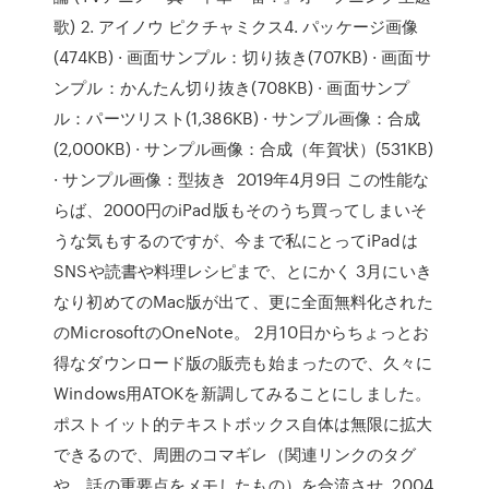
歌) 2. アイノウ ピクチャミクス4. パッケージ画像
(474KB) · 画面サンプル：切り抜き(707KB) · 画面サ
ンプル：かんたん切り抜き(708KB) · 画面サンプ
ル：パーツリスト(1,386KB) · サンプル画像：合成
(2,000KB) · サンプル画像：合成（年賀状）(531KB)
· サンプル画像：型抜き 2019年4月9日 この性能な
らば、2000円のiPad版もそのうち買ってしまいそ
うな気もするのですが、今まで私にとってiPadは
SNSや読書や料理レシピまで、とにかく 3月にいき
なり初めてのMac版が出て、更に全面無料化された
のMicrosoftのOneNote。 2月10日からちょっとお
得なダウンロード版の販売も始まったので、久々に
Windows用ATOKを新調してみることにしました。
ポストイット的テキストボックス自体は無限に拡大
できるので、周囲のコマギレ（関連リンクのタグ
や、話の重要点をメモしたもの）を合流させ 2004