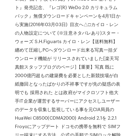
ト』発売記念、『レゴ(R) WeDo 2.0 カリキュラム
パック』無償ダウンロードキャンペーンを4月1日か
ら実施(2016年03月03日) 目次へ△□カイロ・レン
の人物設定について (※注意ネタバレあり)スター・
ウォーズ S.H.Figuarts カイロ・レン【送料無料】
纏めて圧縮しPCへダウンロード出来る写真一括ダ
ウンロード機能が リリースされていました[楽天写
真館スタッフブログのページ]【重要】写真 既に
2000億円超もの建築費を必要とした新競技場が白
紙撤回となったばかりの不祥事ですが先の疑惑の表
明でも 採用された とは政府がマイクロソフト他大
手IT企業が運営するサーバーにアクセスしユーザー
のデータを収集し監視している事を元CIA局員の
HuaWei C8500(CDMA2000) Android 2.1を 2.2.1
Froyoにアップデート ドコモの携帯を無料で SIMフ
リー端末にする方法、公式の手順で SIMロック解除