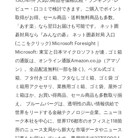
ビュー・口コミで検討できます。ご購入でポイント
取得がお得。セール商品・送料無料商品も多数。
「あす楽」なら翌日お届けも可能です。 ネット囲
碁対局なら『みんなの碁』 ネット囲碁対局 入口
(ここをクリック) Microsoft Foresight｜
Microsoft: 東宝と日本マイクロソフトが連 . ゴミ箱
の通販は、オンライン通販Amazon.co.jp（アマゾ
ン）。全品配送無料(一部を除く)。ペダル式ゴミ
箱、フタ付きゴミ箱、フタなしゴミ箱、ゴミ袋 ゴ
ミ箱用アクセサリ、業務用ゴミ箱、ゴミ袋、屋外ゴ
ミ箱ほか、お買い得商品、セール商品も多数取り揃
え。 ブルームバーグは、透明性の高い情報供給で
世界をリードする金融テクノロジー企業。ニューヨ
ーク本社を中心に、世界176都市のオフィスと118箇
所のニュース支局から膨大な市場データやニュース
記事をお届けしています。専用端末で32万5000人