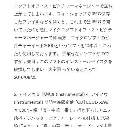
ロソフトオフィス・ピクチャーマネージャーで立ち
上がってしまいます。フォトショップでJPEG保存
したファイルなどを開くと、これまではJPEGで開
いていたのが急にマイクロソフトオフィス・ピクチ
ャーマネージャーで開 当方，マイクロソフトのピ
クチャーイット2000というソフトを10年以上にわ
たり使用しております。 手放せないソフトなので
すが，先日，このソフトのインストールディスクを
破損してしまい，大変困 っているところで
2016/08/25
2. アイノウ 3. 光福論 (Instrumental) 4. アイノウ
(Instrumental) 期間生産限定盤 [CD] ESCL-5299
￥1,364＋税 『真・中華一番！』描き下ろしアニメ
絵柄デジパック・ピクチャーレーベル仕様 1. 光福
論 (TVアニメ『真・中華一番！』オープニング主題