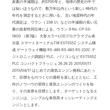
炭素の半減期は、約5700年と、地球の歴史の中で
は短いほうなので、数万年以内という新しい時代の
年代を測定するときに用いる。 古い地質時代の年
代測定は、ウラン（ 238 U）などの半減期の長い元
素の放射性同位体による。ウラン 9 No. CP-SS-
1800 （第7版） 大形カラーLCDプログラマブル表
示器 スマートターミナルTM EST555Z システム構
成 ゲートウェイ機能 RS-485 RS-485 RS-232C デ
ジトロニック調節計 PLC、パソコンなど EST555Z
PLC コンパクトフラッシュ 26 26 25 2011/01/11
2015/04/17 はじめての蒸気エンジン挑戦にあたっ
て、目標をものづくりの過程を楽しむとともに、工
作のノウハウの習得と蒸気エンジンのつくりを知
り、その改善を目標とします。ターゲットとなるエ
ンジンは、シンプルな単気筒オッシレーティングエ
ンジンとします。