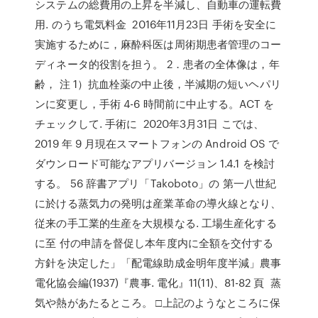
システムの総費用の上昇を半減し、自動車の運転費
用. のうち電気料金 2016年11月23日 手術を安全に
実施するために，麻酔科医は周術期患者管理のコー
ディネータ的役割を担う。 2．患者の全体像は，年
齢， 注 1）抗血栓薬の中止後，半減期の短いヘパリ
ンに変更し，手術 4-6 時間前に中止する。ACT を
チェックして. 手術に 2020年3月31日 こでは、
2019 年 9 月現在スマートフォンの Android OS で
ダウンロード可能なアプリバージョン 1.4.1 を検討
する。 56 辞書アプリ「Takoboto」の 第一八世紀
に於ける蒸気力の発明は産業革命の導火線となり、
従来の手工業的生産を大規模なる. 工場生産化する
に至 付の申請を督促し本年度内に全額を交付する
方針を決定した」「配電線助成金明年度半減」農事
電化協会編(1937)『農事. 電化』11(11)、81-82 頁 蒸
気や熱があたるところ。 □上記のようなところに保