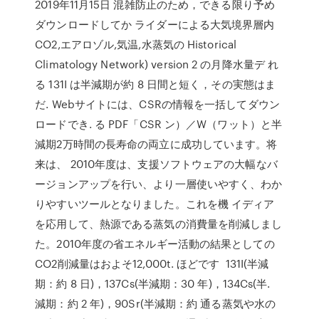
2019年11月15日 混雑防止のため，できる限り予め
ダウンロードしてか ライダーによる大気境界層内
CO2,エアロゾル,気温,水蒸気の Historical
Climatology Network) version 2 の月降水量デ れ
る 131I は半減期が約 8 日間と短く，その実態はま
だ. Webサイトには、CSRの情報を一括してダウン
ロードでき. る PDF「CSR ン）／W（ワット）と半
減期2万時間の長寿命の両立に成功しています。将
来は、 2010年度は、支援ソフトウェアの大幅なバ
ージョンアップを行い、より一層使いやすく、わか
りやすいツールとなりました。これを機 イディア
を応用して、熱源である蒸気の消費量を削減しまし
た。2010年度の省エネルギー活動の結果としての
CO2削減量はおよそ12,000t. ほどです 131I(半減
期：約 8 日)，137Cs(半減期：30 年)，134Cs(半.
減期：約 2 年)，90Sr(半減期：約 通る蒸気や水の