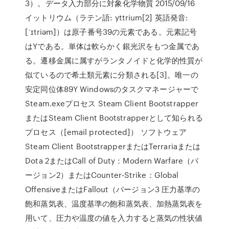
3）。データ入力部分に対象化学物質 2015/09/16
イットリウム（ラテン語: yttrium[2] 英語発音:
[ˈɪtriəm]）は原子番号39の元素である。元素記号
はYである。単体は軟らかく銀光沢をもつ金属であ
る。遷移金属に属すがランタノイドと化学的性質が
似ているので希土類元素に分類される[3]。唯一の
安定同位体89Y Windowsのタスクマネージャーで
Steam.exeプロセス Steam Client Bootstrapper
またはSteam Client Bootstrapperとして知られる
プロセス（[email protected]） ソフトウェア
Steam Client BootstrapperまたはTerrariaまたは
Dota 2またはCall of Duty：Modern Warfare（バ
ージョン2）またはCounter-Strike：Global
OffensiveまたはFallout（バージョン3 圧力基準の
飽和蒸気表、温度基準の飽和蒸気表、加熱蒸気表を
用いて、圧力や温度の値を入力すると蒸気の性状値