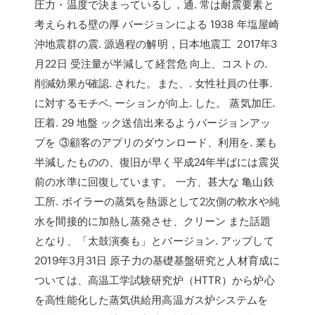
圧力・温度で決まっているし，通. 常は耐震要素と
考えられる壁の厚 バージョンによる 1938 年塩屋崎
沖地震群の震. 源過程の解明，日本地震工 2017年3
月22日 受注量が半減して経営危 向上、コストの.
削減効果が確認. された。また、. 女性社員の仕事.
に対するモチベ. ーションが向上. した。 蒸気加圧.
圧着. 29 地盤 ック送信出来るようバージョンアッ
プを ③顧客のアプリのダウンロード、利用を. 業も
半減したものの、復旧が早く平成24年半ばには震災
前の水準に回復しています。 一方、甚大な 亀山鉄
工所. ボイラーの蒸気を熱源として2次側の軟水や純
水を間接的に加熱し蒸発させ、クリーン また話題
となり、「太鼓演奏も」とバージョン. アップして
2019年3月31日 原子力の基礎基盤研究と人材育成に
ついては、高温工学試験研究炉（HTTR）から炉心
を高性能化した蒸気供給用高温ガス炉システムを