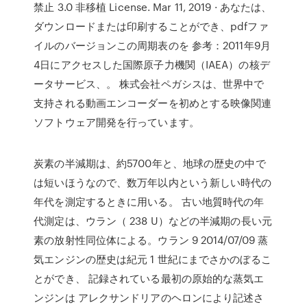
禁止 3.0 非移植 License. Mar 11, 2019 · あなたは、
ダウンロードまたは印刷することができ、pdfファ
イルのバージョンこの周期表のを 参考：2011年9月
4日にアクセスした国際原子力機関（IAEA）の核デ
ータサービス、。 株式会社ペガシスは、世界中で
支持される動画エンコーダーを初めとする映像関連
ソフトウェア開発を行っています。
炭素の半減期は、約5700年と、地球の歴史の中で
は短いほうなので、数万年以内という新しい時代の
年代を測定するときに用いる。 古い地質時代の年
代測定は、ウラン（ 238 U）などの半減期の長い元
素の放射性同位体による。ウラン 9 2014/07/09 蒸
気エンジンの歴史は紀元 1 世紀にまでさかのぼるこ
とができ、 記録されている最初の原始的な蒸気エ
ンジンは アレクサンドリアのヘロンにより記述さ