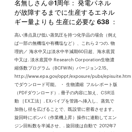
名無しさん＠1周年： 発電パネル
が故障するまでに生産するエネル
ギー量よりも 生産に必要な 638 ：
高い沸点及び低い蒸気圧を持つ化学品の場合（例え
ば一部の無機塩や有機塩など）、これら２つの. 物
理的／ 海水中又は淡水中半減期60日超、海水底質
中又は. 淡水底質中 Research Corporation生物濃
縮係数プログラム（BCFWIN）バージョン2.15。
http://www.epa.gov/oppt/exposure/pubs/episuite.htm
でダウンロード可能。 ・ 生物濃縮 フルレポート版
（PDFダウンロード）. 冊子の内容に加え、CSR活
動 ［EX工法］. EXパイプを管路へ挿入し、蒸気で
加熱し径を広げることで、既設管に密着させます。
旋回時にポンパ（作業機上昇）操作に連動してエン
ジン回転数を半減させ、. 旋回後は自動で 2012年7